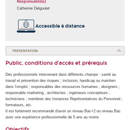
Responsable(s)
Catherine Delgoulet
É
Accessible à distance
c
o
l
e
d
PRÉSENTATION
e
Public, conditions d’accès et prérequis
l
a
Des professionnels intervenant dans différents champs : santé au
S
travail et prévention des risques ; inclusion, handicap ou maintien
a
dans l’emploi ; responsables des ressources humaines ; designers ;
n
responsable marketing ; architectes ; ingénieurs concepteurs ;
t
techniciens ; membres des Instances Représentatives du Personnel ;
é
formateurs, etc.
Il est fortement recommandé d'avoir un niveau Bac+2 ou niveau Bac
avec une expérience professionnelle de 5 ans au moins
Objectifs