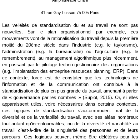
Amphithéâtre Cnam
41 rue Gay Lussac 75 005 Paris
Les velléités de standardisation du et au travail ne sont pas
nouvelles. Sur le plan organisationnel par exemple, ces
mouvements vont de la
rationalisation
du travail depuis la première
moitié du 20
ème
siècle dans l’industrie (e.g. le taylorisme),
l’administration (e.g. la bureaucratie) ou l’agriculture (e.g. le
remembrement), au
management algorithmique
plus récemment,
en passant par le pilotage techno-gestionnaire des organisations
(e.g. l’implantation des
entreprise resources planning
, ERP). Dans
ce contexte, force est de constater que les technologies de
l’information et de la communication ont contribué à la
standardisation de plus en plus grande du travail, amenant à parler
de «
gouvernance par les nombres
» (Supiot, 2015). Or, si elles
apparaissent utiles, voire nécessaires dans certains contextes,
ces logiques de standardisation s’accommodent mal de la
diversité et de la variabilité
du
travail, avec ses aléas nombreux
tout autant qu’incontournables, ou de la diversité et variabilité
au
travail, c’est-à-dire de la singularité des personnes et de leurs
parcours. Ces logiques peuvent même être délétères pour les