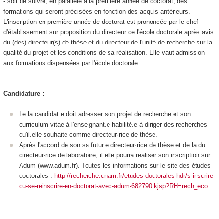
- soit de suivre, en parallèle à la première année de doctorat, des
formations qui seront précisées en fonction des acquis antérieurs.
L'inscription en première année de doctorat est prononcée par le chef
d'établissement sur proposition du directeur de l'école doctorale après avis
du (des) directeur(s) de thèse et du directeur de l'unité de recherche sur la
qualité du projet et les conditions de sa réalisation. Elle vaut admission
aux formations dispensées par l'école doctorale.
Candidature :
Le.la candidat.e doit adresser son projet de recherche et son
curriculum vitae à l'enseignant.e habilité.e à diriger des recherches
qu'il.elle souhaite comme directeur·rice de thèse.
Après l'accord de son.sa futur.e directeur·rice de thèse et de la.du
directeur·rice de laboratoire, il.elle pourra réaliser son inscription sur
Adum (www.adum.fr). Toutes les informations sur le site des études
doctorales :
http://recherche.cnam.fr/etudes-doctorales-hdr/s-inscrire-
ou-se-reinscrire-en-doctorat-avec-adum-682790.kjsp?RH=rech_eco