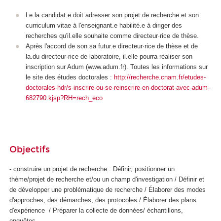
Le.la candidat.e doit adresser son projet de recherche et son
curriculum vitae à l'enseignant.e habilité.e à diriger des
recherches qu'il.elle souhaite comme directeur·rice de thèse.
Après l'accord de son.sa futur.e directeur·rice de thèse et de
la.du directeur·rice de laboratoire, il.elle pourra réaliser son
inscription sur Adum (www.adum.fr). Toutes les informations sur
le site des études doctorales :
http://recherche.cnam.fr/etudes-
doctorales-hdr/s-inscrire-ou-se-reinscrire-en-doctorat-avec-adum-
682790.kjsp?RH=rech_eco
Objectifs
- construire un projet de recherche : Définir, positionner un
thème/projet de recherche et/ou un champ d'investigation / Définir et
de développer une problématique de recherche / Élaborer des modes
d'approches, des démarches, des protocoles / Élaborer des plans
d'expérience / Préparer la collecte de données/ échantillons,
enquêtes, ...