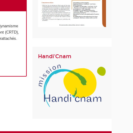
u dynamisme
ent (CRTD),
 rattachés.
Handi'Cnam