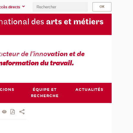
ccès directs
na
tional des
arts et métiers
a
cteur de l’inno
vation et de
nsformation du travail.
ÉGIONS
ÉQUIPE ET
ACTUALITÉS
RECHERCHE