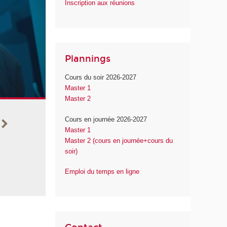
Inscription aux réunions
Plannings
Cours du soir 2026-2027
Ouverture des inscriptions au program
Master 1
Master 2
Ergonomie
Les inscriptions au programme de formation à la rec
Cours en journée 2026-2027
Master 1
Master 2 (cours en journée+cours du
soir)
Emploi du temps en ligne