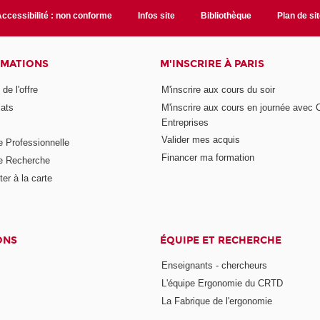
ccessibilité : non conforme
Infos site
Bibliothèque
Plan de si
RMATIONS
M'INSCRIRE À PARIS
de l'offre
M'inscrire aux cours du soir
cats
M'inscrire aux cours en journée avec
Entreprises
Valider mes acquis
e Professionnelle
Financer ma formation
e Recherche
er à la carte
ONS
ÉQUIPE ET RECHERCHE
Enseignants - chercheurs
L'équipe Ergonomie du CRTD
La Fabrique de l'ergonomie