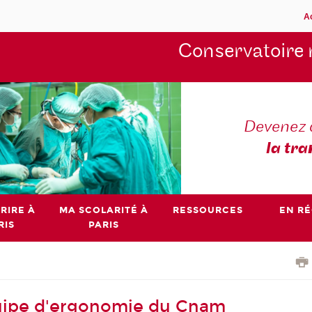
A
Conservatoire 
Devenez 
la tra
RIRE À
MA SCOLARITÉ À
RESSOURCES
EN R
RIS
PARIS
équipe d'ergonomie du Cnam