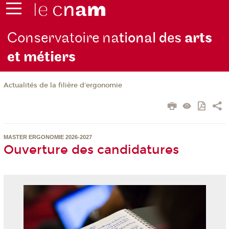
Conservatoire na
tional des
arts
et métiers
Actualités de la filière d'ergonomie
MASTER ERGONOMIE 2026-2027
Ouverture des candidatures