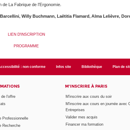
on de La Fabrique de l’Ergonomie.
 Barcellini, Willy Buchmann, Laëtitia Flamard, Alma Lelièvre, Dor
LIEN D'INSCRIPTION
PROGRAMME
ccessibilité : non conforme
Infos site
Bibliothèque
Plan de si
RMATIONS
M'INSCRIRE À PARIS
de l'offre
M'inscrire aux cours du soir
cats
M'inscrire aux cours en journée avec
Entreprises
Valider mes acquis
e Professionnelle
Financer ma formation
e Recherche