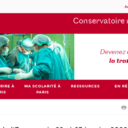
A
Conservatoire 
Devenez 
la tra
RIRE À
MA SCOLARITÉ À
RESSOURCES
EN R
RIS
PARIS