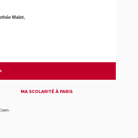
othée Malet,
te
MA SCOLARITÉ À PARIS
 Cnam-