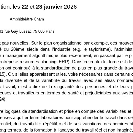
tion, les
22
et
23 janvier
2026
Amphithéâtre Cnam
41 rue Gay Lussac 75 005 Paris
ont pas nouvelles. Sur le plan organisationnel par exemple, ces mouv
ié du 20
ème
siècle dans l’industrie (e.g. le taylorisme), l’administ
 au
management algorithmique
plus récemment, en passant par le pi
entreprise resources planning
, ERP). Dans ce contexte, force est de
on ont contribué à la standardisation de plus en plus grande du trav
15). Or, si elles apparaissent utiles, voire nécessaires dans certains
 diversité et de la variabilité
du
travail, avec ses aléas nombreu
u
travail, c’est-à-dire de la singularité des personnes et de leurs
euses et travailleurs en termes de santé et préjudiciables aux systè
24).
e logiques de standardisation et prise en compte des variabilités et 
euses à quitter leurs laboratoires pour appréhender le travail dans s
rentiel, du travail dit « répétitif » et de ses variations, des horaires 
long termes, de la formation à l’analyse du travail
réel
et non
imaginé