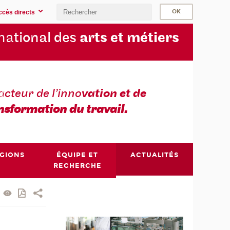
ccès directs
na
tional des
arts et métiers
a
cteur de l’inno
vation et de
nsformation du travail.
ÉGIONS
ÉQUIPE ET
ACTUALITÉS
RECHERCHE