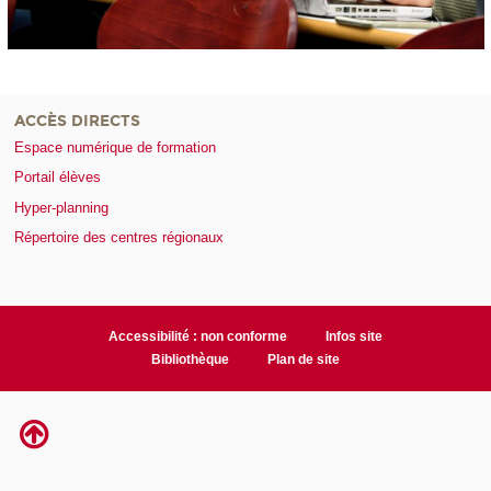
ACCÈS DIRECTS
Espace numérique de formation
Portail élèves
Hyper-planning
Répertoire des centres régionaux
Accessibilité : non conforme
Infos site
Bibliothèque
Plan de site