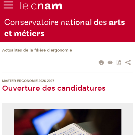
Conservatoire na
tional des
arts
et métiers
Actualités de la filière d'ergonomie
MASTER ERGONOMIE 2026-2027
Ouverture des candidatures