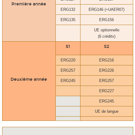
Première année
ERG132
ERG146 (+UAER07)
ERG135
ERG156
UE optionnelle
(6 crédits)
S1
S2
ERG220
ERG216
ERG257
ERG226
Deuxième année
ERG245
ERG257
ERG227
ERG245
UE de langue