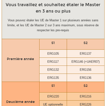
Vous travaillez et souhaitez étaler le Master
en 3 ans ou plus
Vous pouvez étaler les UE de Master 1 sur plusieurs années sans
limite, et les UE de Master 2 sur 3 ans maximum, sous réserve de
respecter les pre-requis
S1
S2
ERG105
ERG137
Première année
ERG117
ERG146 (+UAER07)
ERG132
ERG156
ERG135
ERG136
S1
S2
ERG220
ERG216
Deuxième année
UE optionnelle
ERG226