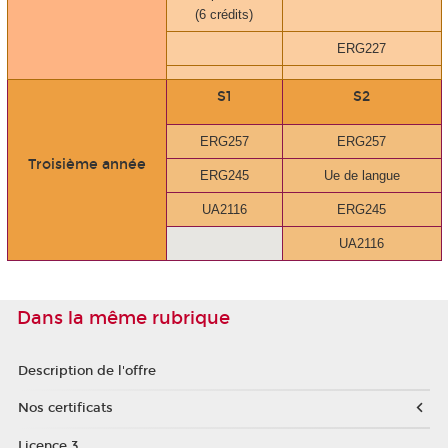
(6 crédits)
ERG227
S1
S2
ERG257
ERG257
Troisième année
ERG245
Ue de langue
UA2116
ERG245
UA2116
Dans la même rubrique
Description de l'offre
Nos certificats
Licence 3