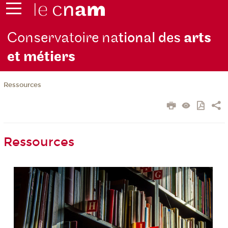
Conservatoire na
tional des
arts
et métiers
Ressources
Ressources