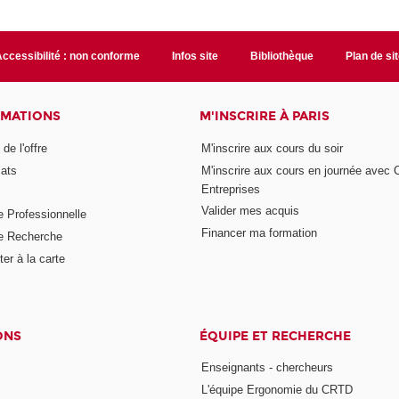
ccessibilité : non conforme
Infos site
Bibliothèque
Plan de si
RMATIONS
M'INSCRIRE À PARIS
de l'offre
M'inscrire aux cours du soir
cats
M'inscrire aux cours en journée avec
Entreprises
Valider mes acquis
e Professionnelle
Financer ma formation
e Recherche
er à la carte
ONS
ÉQUIPE ET RECHERCHE
Enseignants - chercheurs
L'équipe Ergonomie du CRTD