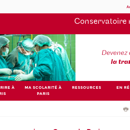
A
Conservatoire 
Devenez 
la tra
RIRE À
MA SCOLARITÉ À
RESSOURCES
EN R
RIS
PARIS