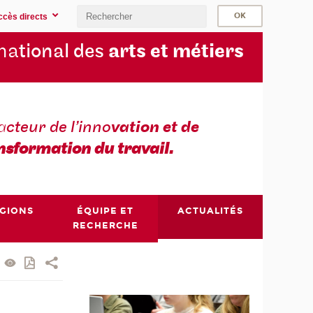
ccès directs
na
tional des
arts et métiers
a
cteur de l’inno
vation et de
nsformation du travail.
ÉGIONS
ÉQUIPE ET
ACTUALITÉS
RECHERCHE