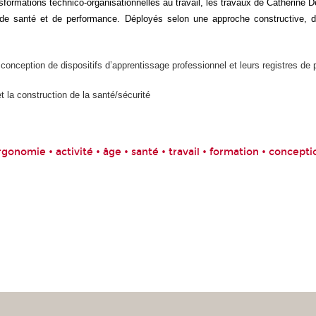
formations technico-organisationnelles au travail, les travaux de Catherine D
de santé et de performance. Déployés selon une approche constructive, diac
 conception de dispositifs d’apprentissage professionnel et leurs registres de 
t la construction de la santé/sécurité
rgonomie • activité • âge • santé • travail • formation • concepti