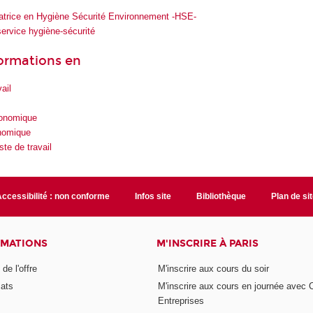
atrice en Hygiène Sécurité Environnement -HSE-
ervice hygiène-sécurité
formations en
ail
gonomique
onomique
te de travail
ccessibilité : non conforme
Infos site
Bibliothèque
Plan de si
RMATIONS
M'INSCRIRE À PARIS
de l'offre
M'inscrire aux cours du soir
cats
M'inscrire aux cours en journée avec
Entreprises