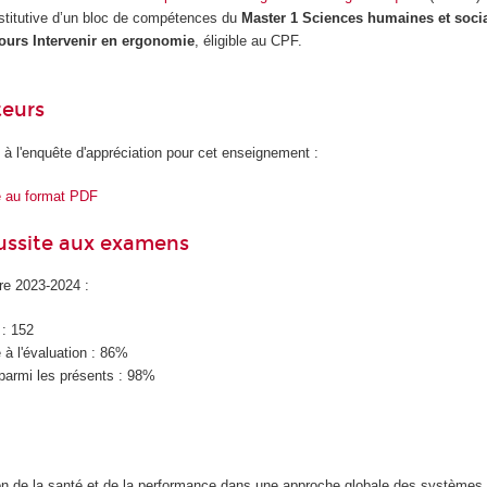
stitutive d’un bloc de compétences du
Master 1 Sciences humaines et soci
urs Intervenir en ergonomie
, éligible au CPF.
teurs
 à l'enquête d'appréciation pour cet enseignement :
e au format PDF
éussite aux examens
ire 2023-2024 :
 : 152
à l'évaluation : 86%
parmi les présents : 98%
ion de la santé et de la performance dans une approche globale des systèmes 