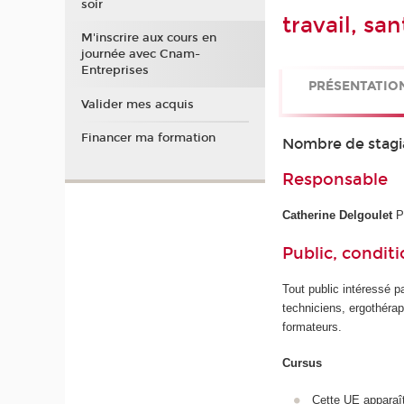
soir
travail, s
M'inscrire aux cours en
journée avec Cnam-
Entreprises
PRÉSENTATIO
Valider mes acquis
Financer ma formation
Nombre de stagi
Responsable
Catherine Delgoulet
Pr
Public, conditi
Tout public intéressé 
techniciens, ergothér
formateurs.
Cursus
Cette UE apparaî