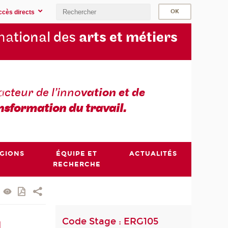
ccès directs
na
tional des
arts et métiers
a
cteur de l’inno
vation et de
nsformation du travail.
ÉGIONS
ÉQUIPE ET
ACTUALITÉS
RECHERCHE
Code Stage : ERG105
u