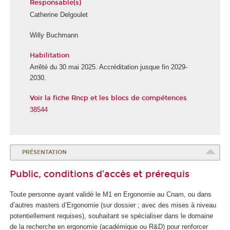
Responsable(s)
Catherine Delgoulet
Willy Buchmann
Habilitation
É
c
Arrêté du 30 mai 2025. Accréditation jusque fin 2029-
o
2030.
l
Voir la fiche Rncp et les blocs de compétences
e
d
38544
e
l
a
S
PRÉSENTATION
a
Public, conditions d’accès et prérequis
n
t
Toute personne ayant validé le M1 en Ergonomie au Cnam, ou dans
é
d’autres masters d’Ergonomie (sur dossier ; avec des mises à niveau
potentiellement requises), souhaitant se spécialiser dans le domaine
de la recherche en ergonomie (académique ou R&D) pour renforcer