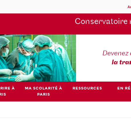
A
Conservatoire 
Devenez 
la tra
RIRE À
MA SCOLARITÉ À
RESSOURCES
EN R
RIS
PARIS