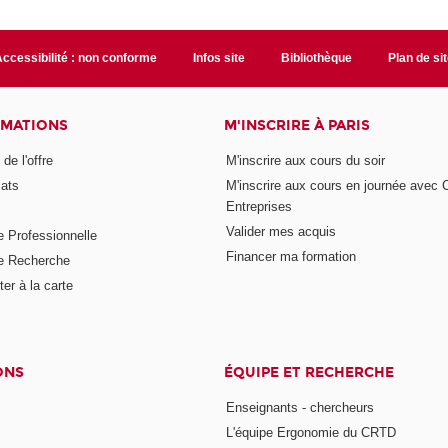
ccessibilité : non conforme
Infos site
Bibliothèque
Plan de si
RMATIONS
M'INSCRIRE À PARIS
de l'offre
M'inscrire aux cours du soir
cats
M'inscrire aux cours en journée avec
Entreprises
Valider mes acquis
e Professionnelle
Financer ma formation
e Recherche
er à la carte
ONS
ÉQUIPE ET RECHERCHE
Enseignants - chercheurs
L'équipe Ergonomie du CRTD