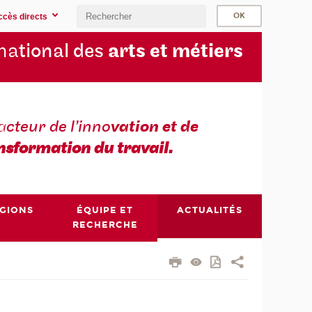
ccès directs
na
tional des
arts et métiers
a
cteur de l’inno
vation et de
nsformation du travail.
ÉGIONS
ÉQUIPE ET
ACTUALITÉS
RECHERCHE